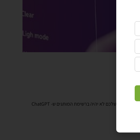
גוגל כבר לא לבד. צרכנים שואלים ומתייעצים יותר ויותר עם הצ'אטבוטים של הבינה המלאכותית ומקבלים המלצות ורשימות של חברות מובילות. אם המותג שלכם לא יהיה ברשימת המותגים ש- ChatGPT