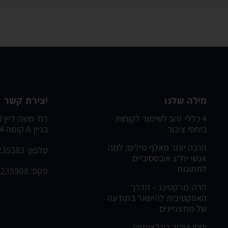
מילה שלנו
יצירת קשר
4 כללי זהב לשימור לקוחות
ביחסי ציבור
בניין A קומה 4, פתח תקוה
הרבה יותר מאלף מילים: למה
טלפון:
235383
אנשי יח"צ אובססיביים
לתמונות
פקס: 03-9235908
הרה-מרקטינג – הדרך
האפקטיבית להישאר בתודעה
של מתעניינים
יחסי ציבור בינלאומיים