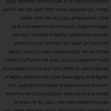
בעולמות הטכנולוגיה וה-IT, שבהם החדשות מתחלפות בקצב
מסחרר, זהו יתרון עצום. חברות יכולות להגיב מהר יותר לאירועי
סייבר, להשיק מוצרים בקצב גבוה יותר ולייצר נוכחות
תקשורתית עקבית, כמעט ללא מגבלת משאבים. ה-AI גם
הפכה את עולם המחקר התקשורתי לחכם יותר. היום ניתן
לזהות טרנדים, לעקוב אחרי מתחרים, להבין אילו מסרים
עובדים טוב יותר ולבצע התאמות כמעט בזמן אמת. במקום
לעבוד לפי תחושת בטן בלבד, אנשי PR יכולים לקבל החלטות
מבוססות דאטה. כך למשל, ניתן לזהות במהירות שנושאים כמו
AI Agents או Cyber Sovereignty צוברים תאוצה בתקשורת,
להבין אילו עיתונאים מסקרים נושאים אילו באופן קבוע, אילו
כותרות מייצרות את מספר ההקלקות הגבוה ביותר ואילו זוויות
תוכן זוכות לחשיפה רחבה יותר. בנוסף, כלי AI מאפשרים
פרסונליזציה גבוהה הרבה יותר. הודעה אחת יכולה להפוך בתוך