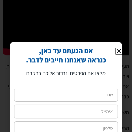
אם הגעתם עד כאן,
כנראה שאנחנו חייבים לדבר.
העידן החדש דורש פחות רעש ויותר ערך. פחות הודעות גנריות
מלאו את הפרטים ונחזור אליכם בהקדם
ויותר תוכן שמסביר מגמות, פותר בעיות או מספק זווית
אמיתית. בעולם שבו כולם יכולים לייצר תוכן, היתרון התחרותי
כבר אינו היכולת לכתוב, אלא היכולת לייצר אמון.
השורה התחתונה
הבינה המלאכותית לא הרגה את יחסי הציבור. היא פשוט