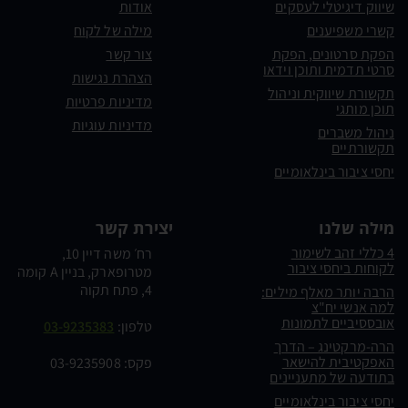
שיווק דיגיטלי לעסקים
אודות
קשרי משפיענים
מילה של לקוח
הפקת סרטונים, הפקת
צור קשר
סרטי תדמית ותוכן וידאו
הצהרת נגישות
תקשורת שיווקית וניהול
מדיניות פרטיות
תוכן מותגי
מדיניות עוגיות
ניהול משברים
תקשורתיים
יחסי ציבור בינלאומיים
מילה שלנו
יצירת קשר
4 כללי זהב לשימור
רח׳ משה דיין 10,
לקוחות ביחסי ציבור
מטרופארק, בניין A קומה
4, פתח תקוה
הרבה יותר מאלף מילים:
למה אנשי יח"צ
אובססיביים לתמונות
טלפון:
03-9235383
הרה-מרקטינג – הדרך
האפקטיבית להישאר
פקס: 03-9235908
בתודעה של מתעניינים
יחסי ציבור בינלאומיים