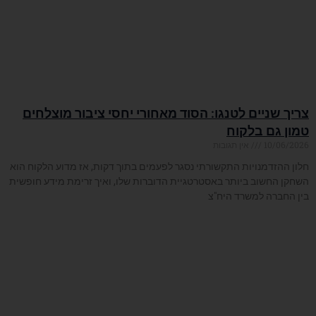
צריך שניים לטנגו: הסוד מאחורי יחסי ציבור מוצלחים
טמון גם בלקוח
10/06/2026
אין תגובות
חלון ההזדמנויות התקשורתי נסגר לפעמים בתוך דקות, אז מדוע הלקוח הוא
השחקן החשוב ביותר באסטרטגיית הדוברות שלו, ואיך זרימת מידע חופשית
בין החברה למשרד היח"צ
קרא עוד »