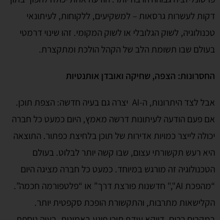
דקות לעשרות גרסאות – למשקיעים, ללקוחות, לעיתונאי
טכנולוגיה, לשוק הגלובלי או לשוק המקומי. זהו שינוי דרמטי
בעולם שבו תשומת הלב של הקהל הולכת ומתקצרת.
החסרונות: הצפה, שחיקה ואובדן אותנטיות
אבל לצד היתרונות, ה-AI יצרה גם בעיה חדשה: הצפת תוכן.
אם פעם הודעה לעיתונות דרשה מאמץ, היום כמעט כל חברה
יכולה לייצר כמויות אדירות של תוכן בלחיצת כפתור. התוצאה
היא רעש תקשורתי עצום, שבו קשה יותר לבלוט. בעולם
הטכנולוגיה זה מורגש במיוחד. כמעט כל חברה מציגה היום
“מהפכת AI"," חדשנות פורצת דרך” או “פלטפורמה חכמה”.
הקלישאות מתרבות, והתקשורת הופכת סקפטית יותר.
במקרים רבים, דווקא עודף תוכן פוגע באמינות. בעיה נוספת