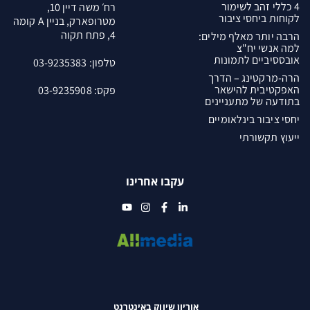
4 כללי זהב לשימור
רח׳ משה דיין 10,
לקוחות ביחסי ציבור
מטרופארק, בניין A קומה
4, פתח תקוה
הרבה יותר מאלף מילים:
למה אנשי יח"צ
אובססיביים לתמונות
טלפון:
03-9235383
הרה-מרקטינג – הדרך
האפקטיבית להישאר
פקס: 03-9235908
בתודעה של מתעניינים
יחסי ציבור בינלאומיים
ייעוץ תקשורתי
עקבו אחרינו
אוריון שיווק באינטרנט ​