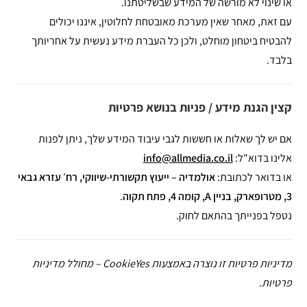
או שינוי לא מורשה של המידע שבשליטתנו.
עם זאת, מאחר שאין מערכת מאובטחת לחלוטין, איננו יכולים
להבטיח ביטחון מוחלט, ולכן כל העברת מידע נעשית על אחריותך
בלבד.
קצין הגנת מידע / פניות בנושא פרטיות
אם יש לך שאלות או חששות לגבי עיבוד המידע שלך, ניתן לפנות
אלינו בדוא"ל:
info@allmedia.co.il
או בדואר לכתובת:
אולמדיה – ייעוץ תקשורתי-שיווקי, רח׳ עזרא גבאי
3, מטרופארק, בניין A, קומה 4, פתח תקוה
.
נטפל בפנייתך בהתאם לחוק.
מדיניות פרטיות זו נוצרה באמצעות CookieYes – מחולל מדיניות
פרטיות.