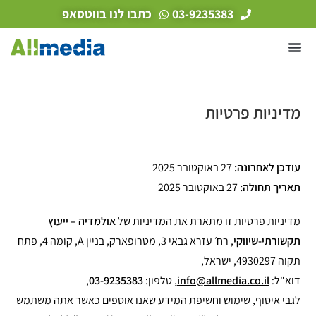
לתוכן
03-9235383
כתבו לנו בווטסאפ
מדיניות פרטיות
עודכן לאחרונה:
27 באוקטובר 2025
תאריך תחולה:
27 באוקטובר 2025
מדיניות פרטיות זו מתארת את המדיניות של
אולמדיה – ייעוץ
תקשורתי-שיווקי
, רח׳ עזרא גבאי 3, מטרופארק, בניין A, קומה 4, פתח
תקוה 4930297, ישראל,
דוא"ל:
info@allmedia.co.il
, טלפון:
03-9235383
,
לגבי איסוף, שימוש וחשיפת המידע שאנו אוספים כאשר אתה משתמש