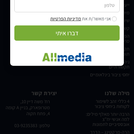
ייעוץ תקשורתי
משרד יחסי ציבור
מיתוג מעסיק
בלוג
אני מאשר/ת את
מדיניות הפרטיות
שיווק דיגיטלי לעסקים
אודות
קשרי משפיענים
מילה של לקוח
דברו איתי
הפקת סרטונים, הפקת
צור קשר
סרטי תדמית ותוכן וידאו
הצהרת נגישות
תקשורת שיווקית וניהול
מדיניות פרטיות
תוכן מותגי
מדיניות עוגיות
ניהול משברים
תקשורתיים
יחסי ציבור בינלאומיים
מילה שלנו
יצירת קשר
4 כללי זהב לשימור
רח׳ משה דיין 10,
לקוחות ביחסי ציבור
מטרופארק, בניין A קומה
4, פתח תקוה
הרבה יותר מאלף מילים:
למה אנשי יח"צ
אובססיביים לתמונות
טלפון:
03-9235383
הרה-מרקטינג – הדרך