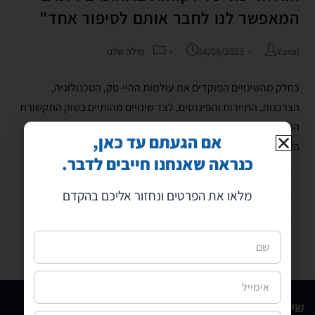
המאפשר לנו לחבר אותם לסיפור אחד"
Yuval
14/06/2023
מילה שלנו
כחלק מהשינויים הפוקדים את עולמות ההיי-טק, הטכנולוגיה,
הצרכנות, התיירות והפיננסים, לצד שינויים מהותיים בשוק התקשורת
המלווה בחדירה מסיבית של רשתות חברתיות וכלי תקשורת חדשים,
אם הגעתם עד כאן,
האתגר של משיכת תשומת לב ולהבליט…
כנראה שאנחנו חייבים לדבר.
להמשך קריאה
מלאו את הפרטים ונחזור אליכם בהקדם
שירותים
מידע