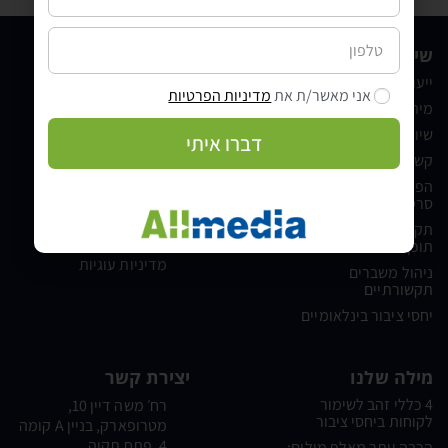
שירותים
מידע
ייעוץ תקשורתי
משרד יחסי ציבור
אני מאשר/ת את
מדיניות הפרטיות
מיתוג מעסיק
בלוג
שיווק דיגיטלי לעסקים
אודות
דברו איתי
קשרי משפיענים
מילה של לקוח
הפקת סרטונים, הפקת
צור קשר
סרטי תדמית ותוכן וידאו
הצהרת נגישות
תקשורת שיווקית וניהול
מדיניות פרטיות
תוכן מותגי
מדיניות עוגיות
ניהול משברים
תקשורתיים
יחסי ציבור בינלאומיים
מילה שלנו
יצירת קשר
4 כללי זהב לשימור
רח׳ משה דיין 10,
לקוחות ביחסי ציבור
מטרופארק, בניין A קומה
4, פתח תקוה
הרבה יותר מאלף מילים: