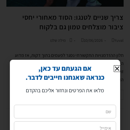
צריך שניים לטנגו: הסוד מאחורי יחסי
ציבור מוצלחים טמון גם בלקוח
Yuval
10/06/2026
מילה שלנו
חלון ההזדמנויות התקשורתי נסגר לפעמים בתוך דקות, אז מדוע
הלקוח הוא השחקן החשוב ביותר באסטרטגיית הדוברות שלו, ואיך
אם הגעתם עד כאן,
זרימת מידע חופשית בין החברה למשרד היח"צ מייצרת את
כנראה שאנחנו חייבים לדבר.
האייטמים המשפיעים ביותר?…
מלאו את הפרטים ונחזור אליכם בהקדם
להמשך קריאה